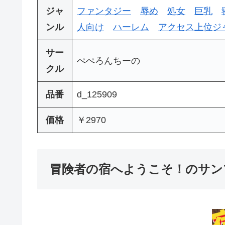
ジャ
ファンタジー
辱め
処女
巨乳
ンル
人向け
ハーレム
アクセス上位ジ
サー
ぺぺろんちーの
クル
品番
d_125909
価格
￥2970
冒険者の宿へようこそ！のサン