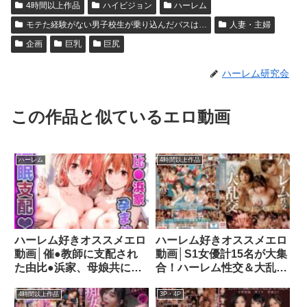
4時間以上作品
ハイビジョン
ハーレム
モテた経験がない男子校生が乗り込んだバスは…
人妻・主婦
企画
巨乳
巨尻
ハーレム研究会
この作品と似ているエロ動画
ハーレム
4時間以上作品
ハーレム好きオススメエロ
ハーレム好きオススメエロ
動画│催●教師に支配され
動画│S1女優計15名が大集
た由比●浜家、母娘共に妊
合！ハーレム性交＆大乱交
娠d_454716
超豪華スーパー共演作ベス
ト12時間｜ofje00409
4時間以上作品
3P・4P