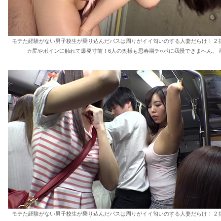
モテた経験がない男子校生が乗り込んだバスは周りがイイ匂いのする人妻だらけ！ 2 
カ尻やボインに触れて爆発寸前！6人の奥様も思春期チ○ポに我慢できまへん。 画
モテた経験がない男子校生が乗り込んだバスは周りがイイ匂いのする人妻だらけ！ 2 