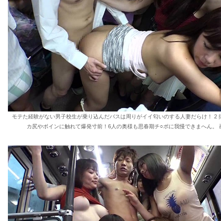
モテた経験がない男子校生が乗り込んだバスは周りがイイ匂いのする人妻だらけ！ 2 
カ尻やボインに触れて爆発寸前！6人の奥様も思春期チ○ポに我慢できまへん。 画