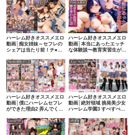
OP尋問でずっぽし抜かれ
4K
FANZA専売
まくった。 葵百合香 真木
今日子 優梨まいな
hntrz00008
ハーレム好きオススメエロ
ハーレム好きオススメエロ
動画│痴女姉妹～セフレの
動画│本当にあったエッチ
シェアは当たり前！チ●ポ
な体験談〜教育実習生が教
大好き絶倫姉妹の言葉責め
壇で主導権を奪われた話〜
巧なハーレム痴女プレイ！
d_456717
Hunter原作コラボ
あおいれな
～agav00042
ハーレム好きオススメエロ
ハーレム好きオススメエロ
動画│僕にハーレムセフレ
動画│絶対領域 挑発美少女
ができた理由2 弄んでくれ
ハーレム学園3 すべすべな
るセフレギャルから【オナ
太ももに挟まれ身動きでき
禁】指令-実写版- 美園和花
ず何度も射精させられる！
kawaii*VR
VR専用
水原みその 姫咲はな 宝田
mird00199
もなみhuntb00634