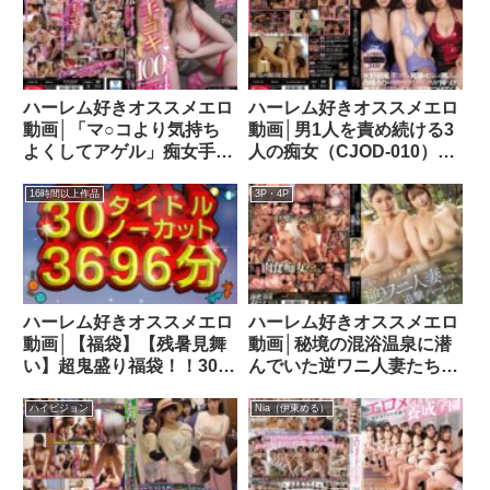
ハーレム好きオススメエロ
ハーレム好きオススメエロ
動画│「マ○コより気持ち
動画│男1人を責め続ける3
よくしてアゲル」痴女手コ
人の痴女（CJOD-010）
キ100発オーバー
cjod00010
BEST4cjob00152
16時間以上作品
3P・4P
ハーレム好きオススメエロ
ハーレム好きオススメエロ
動画│【福袋】【残暑見舞
動画│秘境の混浴温泉に潜
い】超鬼盛り福袋！！30タ
んでいた逆ワニ人妻たちの
イトルノーカット3696分
追撃ハーレム 橘メアリー
（61時間36分）！！【納
新村あかりmeyd00893
ハイビジョン
Nia（伊東める）
涼】h_1240milh00005