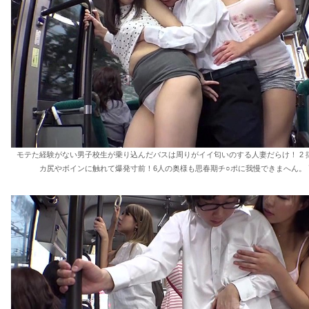
モテた経験がない男子校生が乗り込んだバスは周りがイイ匂いのする人妻だらけ！ 2 
カ尻やボインに触れて爆発寸前！6人の奥様も思春期チ○ポに我慢できまへん。 