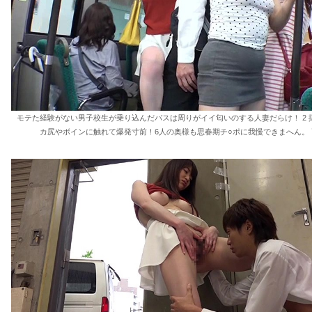
モテた経験がない男子校生が乗り込んだバスは周りがイイ匂いのする人妻だらけ！ 2 
カ尻やボインに触れて爆発寸前！6人の奥様も思春期チ○ポに我慢できまへん。 