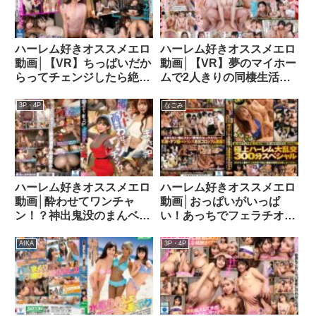
ハーレム好きオススメエロ
ハーレム好きオススメエロ
動画│【VR】ちっぱいだか
動画│【VR】夢のマイホー
らってチェンジしたら絶対
ムで2人きりの同棲生活を
後悔するよ？顔面偏差値も
始めるはずが彼女の妹たち
抜きテクもチート級 時間
（妹×3）がいきなり押し寄
3P・4P
なごみ
いっぱい発射しまくり中出
せて来た！妹たちの誘惑に
しOK本デリ 双葉くるみ 松
負けて彼女に内緒で大乱交
本いちかkavr00257
ハーレム13dsvr01292
ハーレム好きオススメエロ
ハーレム好きオススメエロ
動画│酔わせてワンチャ
動画│おっぱいがいっぱ
ン！？神出鬼没のまんベロ
い！あっちでフェラチオ、
女子 上野で会えるテニサ
こっちで顔射！そっちでパ
ー系ヤリモク女子と朝まで
イズリ、僕は中出し！極上
AIKA
3P・4P
大乱交！これが令和のまん
ハーレム大乱交300分スペ
ベロSTYLE！！
シャルgtal00024
ymdd00396