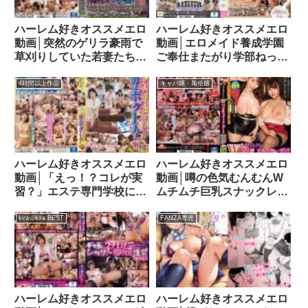
ハーレム好きオススメエロ
ハーレム好きオススメエロ
動画│突然のゲリラ豪雨で
動画│エロメイド養成学園
草刈りしていた若妻たちが
ご奉仕またがり学部ねっち
ズブ濡れでブラ透けまく
ょりベロキス騎乗位中出し
り！パンツも透けまく
学科mird00244
4時間以上作品
キャバ嬢・風俗嬢
り！！町内会の草刈りに参
加したボク。周りはきれい
な若妻…hunta00668
ハーレム好きオススメエロ
ハーレム好きオススメエロ
動画│「えっ！？コレが実
動画│噂の色気むんむんW
習？」エステ専門学校に入
ムチムチ巨乳スナックレデ
学したら男はボク1人！14
ィ！！ 朝まで貸し切りオ
コーナー4時間
ッパイ揉み放題！濃厚接客
kira☆kira BEST
FANZA専売
BESThhf00060
で興奮ビンビン逆3Pハー
レム乱交hjmo00452
ハーレム好きオススメエロ
ハーレム好きオススメエロ