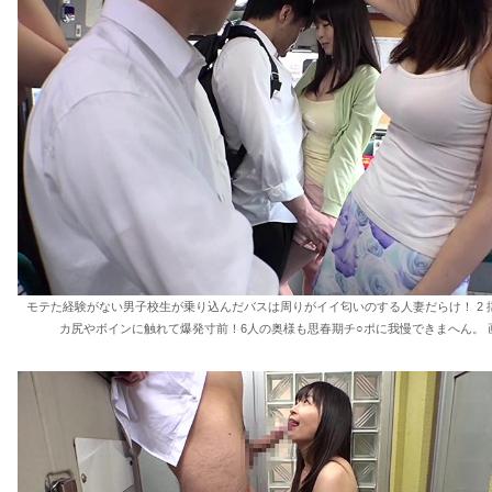
モテた経験がない男子校生が乗り込んだバスは周りがイイ匂いのする人妻だらけ！ 2 
カ尻やボインに触れて爆発寸前！6人の奥様も思春期チ○ポに我慢できまへん。 画