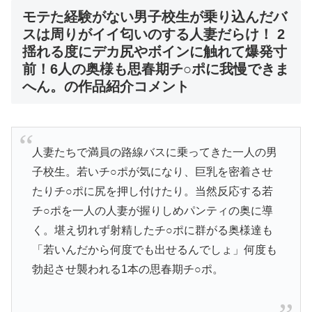
モテた経験がない男子校生が乗り込んだバ
スは周りがイイ匂いのする人妻だらけ！ 2
揺れる度にデカ尻やボインに触れて爆発寸
前！6人の奥様も思春期チ○ポに我慢できま
へん。の作品紹介コメント
人妻たちで満員の路線バスに乗ってきた一人の男
子校生。若いチ○ポが気になり、巨乳を密着させ
たりチ○ポに尻を押し付けたり。当然反応する若
チ○ポを一人の人妻が握りしめパンティの奥に導
く。堪え切れず射精したチ○ポに群がる奥様達も
「若いんだから何度でも出せるんでしょ」何度も
勃起させ襲われる1本の思春期チ○ポ。