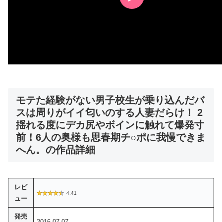
モテた経験がない男子校生が乗り込んだバ
スは周りがイイ匂いのする人妻だらけ！ 2
揺れる度にデカ尻やボインに触れて爆発寸
前！6人の奥様も思春期チ○ポに我慢できま
へん。の作品詳細
レビ
4.41
ュー
発売
2016-07-07