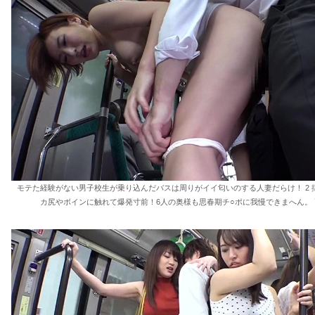
モテた経験がない男子校生が乗り込んだバスは周りがイイ匂いのする人妻だらけ！ 2 
カ尻やボインに触れて爆発寸前！6人の奥様も思春期チ○ポに我慢できまへん。 