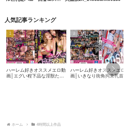
結城りの 朝倉ここな 辻井
ほのかcawd00374
人気記事ランキング
ハーレム好きオススメエロ動
ハーレム好きオススメエロ
画│エグい程下品な淫獣たち
画│いきなり街角拘束乳首ト
北千住裏通りで見つけたイカ
ランスBDSM キミが身動き
れた肉弾ムチムチビッチと一
できないように拘束して乳
日中ラブホに籠ってハーレム
弄り倒してアゲル 倉本すみ
生ハメ中出しblk00569
れ 沙月恵奈miaa00605
ホーム
4時間以上作品