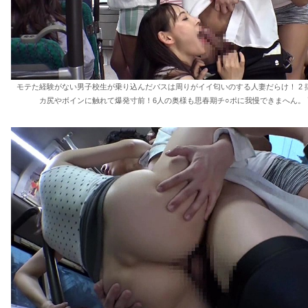
モテた経験がない男子校生が乗り込んだバスは周りがイイ匂いのする人妻だらけ！ 2 
カ尻やボインに触れて爆発寸前！6人の奥様も思春期チ○ポに我慢できまへん。 