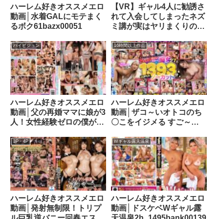
ハーレム好きオススメエロ
【VR】ギャル4人に勧誘さ
動画│水着GALにモテまく
れて入会してしまったネズ
るボク61bazx00051
ミ講が実はヤリまくりのハ
ーレム天国！！ ガチンコ
チ〇ポ奪い合い4PSEX編
ハイビジョン
16時間以上作品
AIKA 百永さりな 木下ひま
りsavr00752
ハーレム好きオススメエロ
ハーレム好きオススメエロ
動画│父の再婚ママに娘が3
動画│ザコ～いオトコのち
人！女性経験ゼロの僕がボ
〇こをイジメる すご～い
インママ＆年頃の姉さん達
エロ～いSCOOP痴女27人
との夢の同居生活！初めて
1393分SUPERノーカット
3P・4P
Wギャル露天温泉
見る女家族のパンチラ胸チ
scnc00004
ラに僕のチ○ポは毎日絶倫
状態で、ママも姉さんも熱
いマ○コで歓迎してくれま
した1sw00460
ハーレム好きオススメエロ
ハーレム好きオススメエロ
動画│発射無制限！トリプ
動画│ドスケベWギャル露
ル巨乳逆バニー回春エステ
天温泉2h_1495bank00139