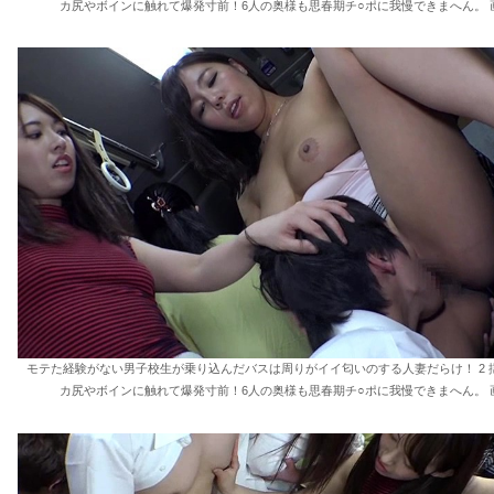
カ尻やボインに触れて爆発寸前！6人の奥様も思春期チ○ポに我慢できまへん。 画
モテた経験がない男子校生が乗り込んだバスは周りがイイ匂いのする人妻だらけ！ 2 
カ尻やボインに触れて爆発寸前！6人の奥様も思春期チ○ポに我慢できまへん。 画