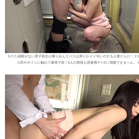
モテた経験がない男子校生が乗り込んだバスは周りがイイ匂いのする人妻だらけ！ 2 
カ尻やボインに触れて爆発寸前！6人の奥様も思春期チ○ポに我慢できまへん。 画