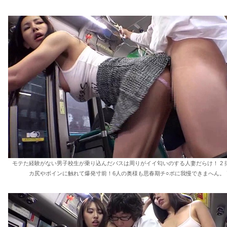
モテた経験がない男子校生が乗り込んだバスは周りがイイ匂いのする人妻だらけ！ 2 
カ尻やボインに触れて爆発寸前！6人の奥様も思春期チ○ポに我慢できまへん。 