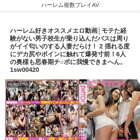
ハーレム複数プレイAV
ハーレム好きオススメエロ動画│モテた経
験がない男子校生が乗り込んだバスは周り
がイイ匂いのする人妻だらけ！ 2 揺れる度
にデカ尻やボインに触れて爆発寸前！6人
の奥様も思春期チ○ポに我慢できまへん。
1sw00420
4時間以上作品