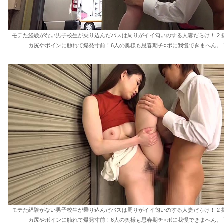
モテた経験がない男子校生が乗り込んだバスは周りがイイ匂いのする人妻だらけ！ 2 
カ尻やボインに触れて爆発寸前！6人の奥様も思春期チ○ポに我慢できまへん。 
モテた経験がない男子校生が乗り込んだバスは周りがイイ匂いのする人妻だらけ！ 2 
カ尻やボインに触れて爆発寸前！6人の奥様も思春期チ○ポに我慢できまへん。 