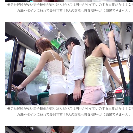
モテた経験がない男子校生が乗り込んだバスは周りがイイ匂いのする人妻だらけ！ 2 
カ尻やボインに触れて爆発寸前！6人の奥様も思春期チ○ポに我慢できまへん。 
モテた経験がない男子校生が乗り込んだバスは周りがイイ匂いのする人妻だらけ！ 2 
カ尻やボインに触れて爆発寸前！6人の奥様も思春期チ○ポに我慢できまへん。 