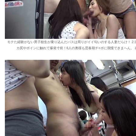
モテた経験がない男子校生が乗り込んだバスは周りがイイ匂いのする人妻だらけ！ 2 
カ尻やボインに触れて爆発寸前！6人の奥様も思春期チ○ポに我慢できまへん。 画