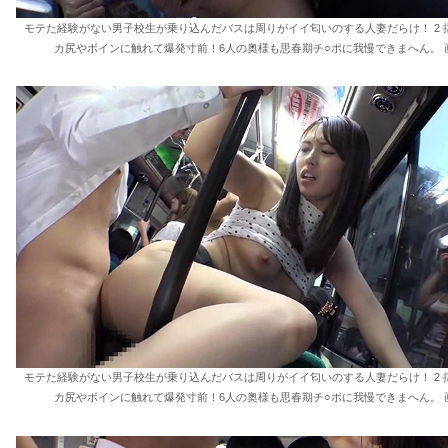
モテた経験がない男子校生が乗り込んだバスは周りがイイ匂いのする人妻だらけ！ 2 
カ尻やボインに触れて爆発寸前！6人の奥様も思春期チ○ポに我慢できまへん。 画
モテた経験がない男子校生が乗り込んだバスは周りがイイ匂いのする人妻だらけ！ 2 
カ尻やボインに触れて爆発寸前！6人の奥様も思春期チ○ポに我慢できまへん。 画