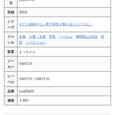
日
収録
300分
シリ
モテた経験がない男子校生が乗り込んだバスは…
ーズ
ジャ
企画
人妻・主婦
巨乳
ハーレム
4時間以上作品
巨
ンル
尻
ハイビジョン
監督
よっちゃん
メー
SWITCH
カー
レー
SWITCH（SWITCH）
ベル
品番
1sw00420
価格
￥300~