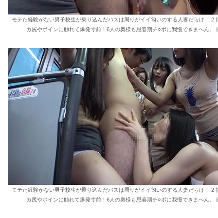
モテた経験がない男子校生が乗り込んだバスは周りがイイ匂いのする人妻だらけ！ 2 
カ尻やボインに触れて爆発寸前！6人の奥様も思春期チ○ポに我慢できまへん。 画
モテた経験がない男子校生が乗り込んだバスは周りがイイ匂いのする人妻だらけ！ 2 
カ尻やボインに触れて爆発寸前！6人の奥様も思春期チ○ポに我慢できまへん。 画